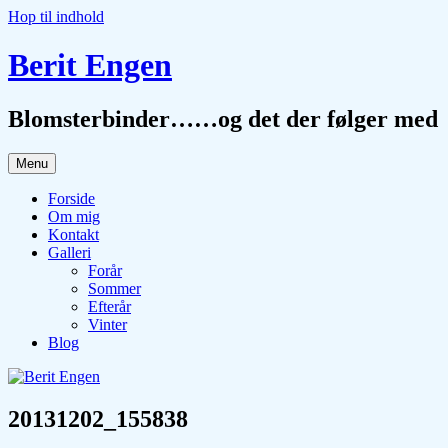
Hop til indhold
Berit Engen
Blomsterbinder……og det der følger med
Menu
Forside
Om mig
Kontakt
Galleri
Forår
Sommer
Efterår
Vinter
Blog
20131202_155838