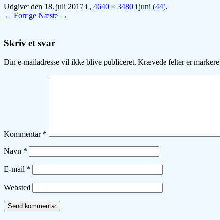
Udgivet den
18. juli 2017
i
,
4640 × 3480
i
juni (44)
.
← Forrige
Næste →
Skriv et svar
Din e-mailadresse vil ikke blive publiceret.
Krævede felter er marker
Kommentar
*
Navn
*
E-mail
*
Websted