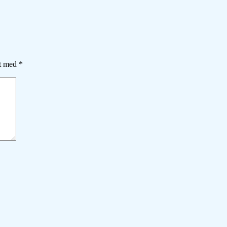
et med
*