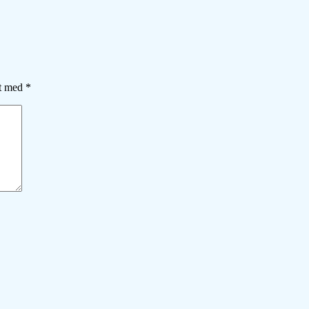
et med
*