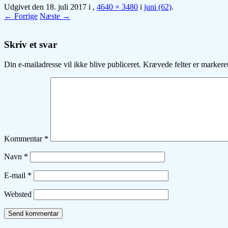
Udgivet den
18. juli 2017
i
,
4640 × 3480
i
juni (62)
.
← Forrige
Næste →
Skriv et svar
Din e-mailadresse vil ikke blive publiceret.
Krævede felter er marker
Kommentar
*
Navn
*
E-mail
*
Websted