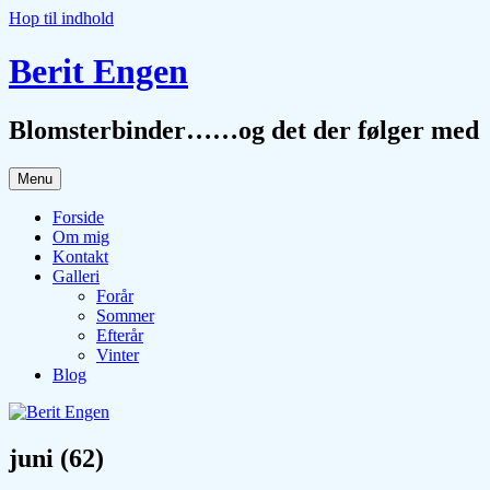
Hop til indhold
Berit Engen
Blomsterbinder……og det der følger med
Menu
Forside
Om mig
Kontakt
Galleri
Forår
Sommer
Efterår
Vinter
Blog
juni (62)