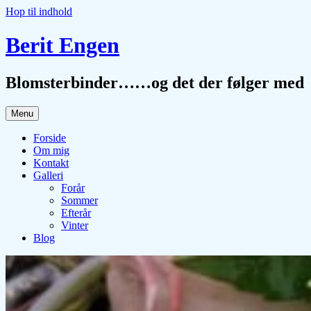
Hop til indhold
Berit Engen
Blomsterbinder……og det der følger med
Menu
Forside
Om mig
Kontakt
Galleri
Forår
Sommer
Efterår
Vinter
Blog