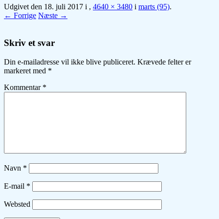
Udgivet den
18. juli 2017
i
,
4640 × 3480
i
marts (95)
.
← Forrige
Næste →
Skriv et svar
Din e-mailadresse vil ikke blive publiceret.
Krævede felter er
markeret med
*
Kommentar
*
Navn
*
E-mail
*
Websted